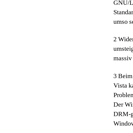
GNU/Li
Standar
umso sc
2 Wider
umsteig
massiv
3 Beim
Vista k
Problem
Der Wi
DRM-ges
Window