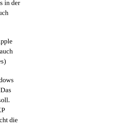
 in der
auch
Apple
 auch
s)
ndows
 Das
oll.
XP
cht die