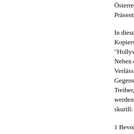
Österre
Präsent
In dies
Kopier
"Hollyw
Neben d
Verläss
Gegens
Treiber
werden;
skurill:
1 Bevor