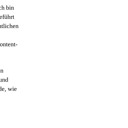
ch bin
eführt
ntlichen
ontent-
on
 und
de, wie