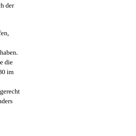
ch der
fen,
 haben.
e die
780 im
 gerecht
nders