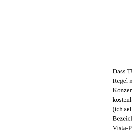
Dass TU
Regel n
Konzer
kostenl
(ich se
Bezeich
Vista-P