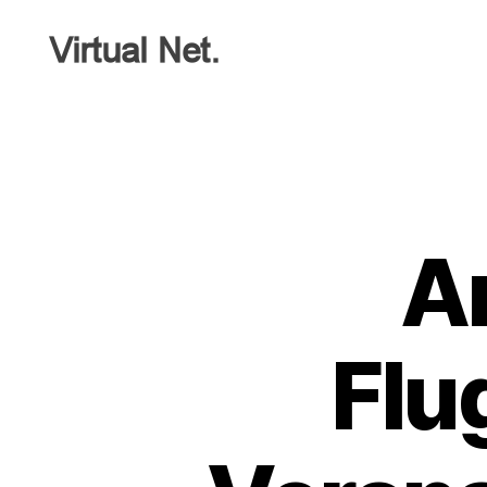
Virtual
Net
A
Flu