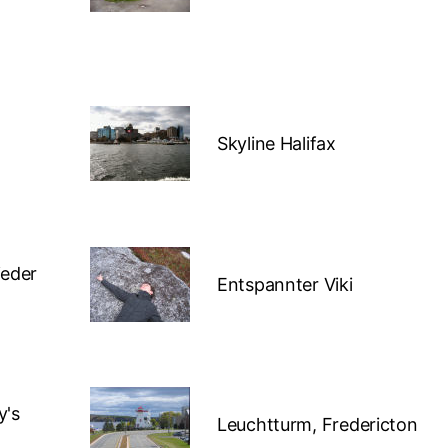
Skyline Halifax
ieder
Entspannter Viki
y's
Leuchtturm, Fredericton