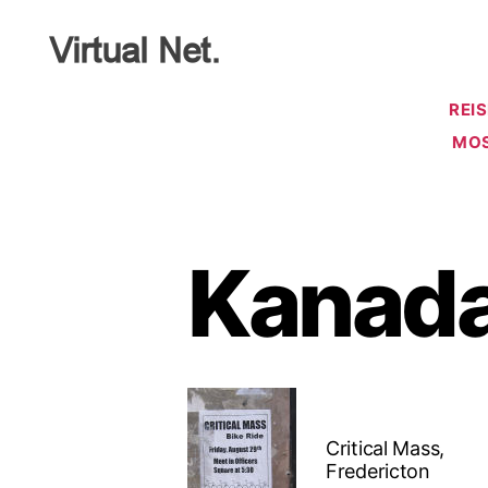
Virtual
Net
REI
MO
Kanad
Critical Mass,
Fredericton